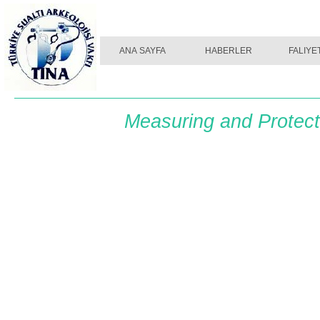
ANA SAYFA
ANA SAYFA
HABERLER
HABERLER
FALIYE
FALIYE
Measuring and Protec