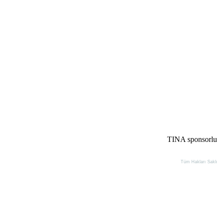
TINA sponsorluğ
Tüm Hakları Saklıd