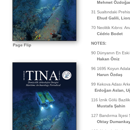
Mehmet Özdoğa
31
Sualtındaki Prehist
Ehud Galili, Lio
70
Neolitik Kıbrıs: A
Cédric Bodet
NOTES:
Page Flip
90
Dünyanın En Eski 
Hakan Öniz
96
1695 Koyun Adalar
Harun Özdaş
99
Kekova Adası Arke
Erdoğan Aslan, U
116
İznik Gölü Bazili
Mustafa Şahin
127
Bandırma İlçesi Ş
Oktay Dumanka