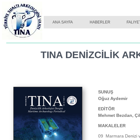
TINA DERGI SAYI 01
ANA SAYFA
HABERLER
TINA DERGI SAYI 02
FALIYE
TINA DENİZCİLİK AR
SUNUŞ
Oğuz Aydemir
EDİTÖR
Mehmet Bezdan, Çile
MAKALELER
09
Marmara Denizi v