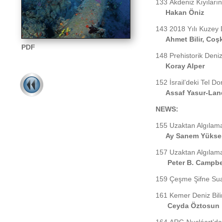
133
Akdeniz Kıyıların
Hakan Öniz
143
2018 Yılı Kuzey
Ahmet Bilir, Coşk
PDF
148
Prehistorik Deni
Koray Alper
152
İsrail’deki Tel D
Assaf Yasur-
Lan
NEWS:
155
Uzaktan Algılama
Ay Sanem Yüksel
157
Uzaktan Algılama
Peter B. Campbe
159
Çeşme Şifne Sua
161
Kemer Deniz Bilim
Ceyda Öztosun