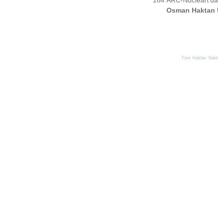
164
ARC-
Nucléart’da
Osman Haktan 
Tüm Hakları Saklıd