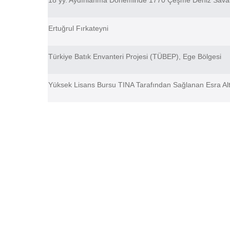
18 yy. Aydınlanma Döneminde 1770 Çeşme Deniz Sava
Ertuğrul Fırkateyni
Türkiye Batık Envanteri Projesi (TÜBEP), Ege Bölgesi
Yüksek Lisans Bursu TINA Tarafından Sağlanan Esra Altı