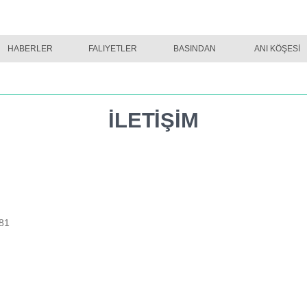
HABERLER
TINA DERGI SAYI 02
FALIYETLER
TINA DERGI SAYI 03
BASINDAN
TINA DERGI SAYI
ANI KÖŞESİ
İLETİŞİM
181