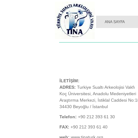
TINA DERGI SAYI 01
ANA SAYFA
İLETİŞİM:
ADRES:
Turkiye Sualtı Arkeolojisi Vakfı
Koç Üniversitesi, Anadolu Medeniyetleri
Araştırma Merkezi, İstiklal Caddesi No:
34430 Beyoğlu / İstanbul
Telefon:
+90 212 393 61 30
FAX:
+90 212 393 61 40
web:
www.tinaturk.org