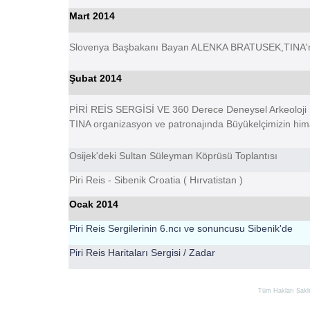
Mart 2014
Slovenya Başbakanı Bayan ALENKA BRATUSEK,TINA'nın Sl
Şubat 2014
PİRİ REİS SERGİSİ VE 360 Derece Deneysel Arkeoloji K
TINA organizasyon ve patronajında Büyükelçimizin himay
Osijek'deki Sultan Süleyman Köprüsü Toplantısı
Piri Reis -
Sibenik Croatia ( Hırvatistan )
Ocak 2014
Piri Reis Sergilerinin 6.ncı ve sonuncusu Sibenik'de
Piri Reis Haritaları Sergisi / Zadar
Tüm Hakları Saklıd