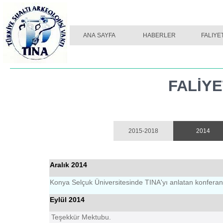
ANA SAYFA
2015-2018
HABERLER
2014
FALIYE
201
FALİYE
2015-2018
2014
Aralık 2014
Konya Selçuk Üniversitesinde TINA'yı anlatan konferans 
Eylül 2014
Teşekkür Mektubu.