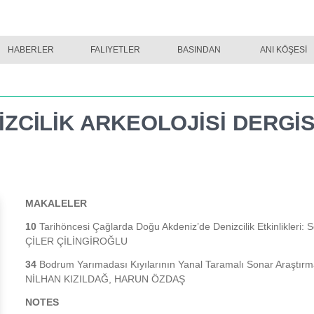
HABERLER
TINA DERGI SAYI 02
FALIYETLER
TINA DERGI SAYI 03
BASINDAN
TINA DERGI SAYI
ANI KÖŞESİ
İZCİLİK ARKEOLOJİSİ DERGİS
MAKALELER
10
Tarihöncesi Çağlarda Doğu Akdeniz’de Denizcilik Etkinlikleri: 
ÇİLER ÇİLİNGİROĞLU
34
Bodrum Yarımadası Kıyılarının Yanal Taramalı Sonar Araştırm
NİLHAN KIZILDAĞ, HARUN ÖZDAŞ
NOTES