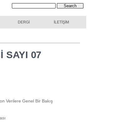
 04
TINA DERGI SAYI 05
DERGİ
İLETİŞİM
İ SAYI
07
Son Verilere Genel Bir Bakış
ası