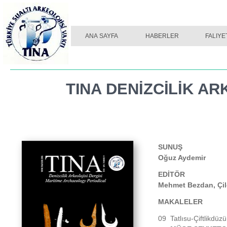
TINA DERGI SAYI 01
ANA SAYFA
HABERLER
TINA DERGI SAYI 02
FALIYE
TINA DENİZCİLİK AR
SUNUŞ
Oğuz Aydemir
EDİTÖR
Mehmet Bezdan, Çile
MAKALELER
09
Tatlısu-
Çiftlikdüz