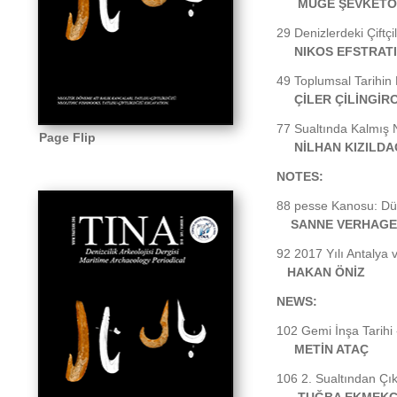
MÜGE ŞEVKET
29 Denizlerdeki Çiftçi
NIKOS EFSTRAT
49 Toplumsal Tarihin
ÇİLER ÇİLİNGİ
77 Sualtında Kalmış N
Page Flip
NİLHAN KIZILDA
NOTES:
88 pesse Kanosu: Dü
SANNE VERHAG
92 2017 Yılı Antalya v
HAKAN ÖNİZ
NEWS:
102 Gemi İnşa Tarihi 
METİN ATAÇ
106 2. Sualtından Çı