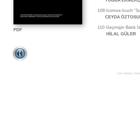
TUĞBA EKMEKÇİ 
108 Icomos-
Icuch “S
CEYDA ÖZTOSU
110 Geçmişin Batık İzl
PDF
HİLAL GÜLER
Tüm Hakları Saklıd