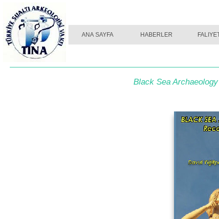
ANA SAYFA
ANA SAYFA
HABERLER
HABERLER
FALIYE
FALIYE
Black Sea Archaeology