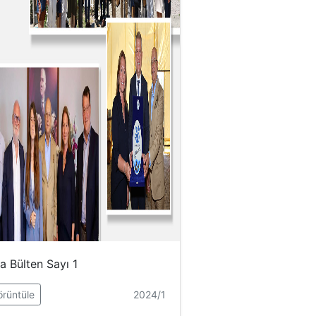
a Bülten Sayı 1
rüntüle
2024/1