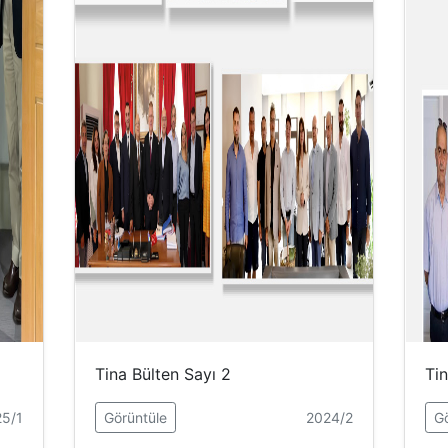
Tina Bülten Sayı 2
Tin
5/1
Görüntüle
2024/2
Gö