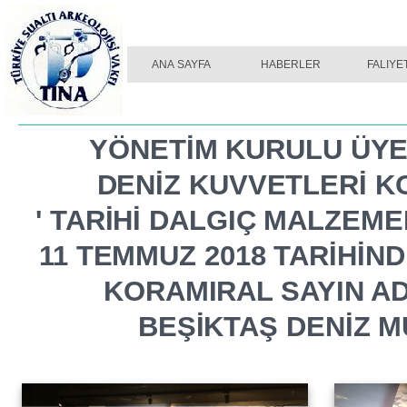
ANA SAYFA
2014
HABERLER
2013
FALIYE
201
YÖNETİM KURULU ÜYEM
DENİZ KUVVETLERİ K
' TARİHİ DALGIÇ MALZEME
11 TEMMUZ 2018 TARİHİN
KORAMIRAL SAYIN AD
BEŞİKTAŞ DENİZ M