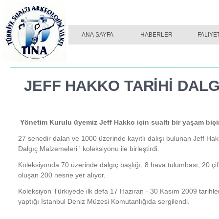
ANA SAYFA
2014
HABERLER
2013
FALIYE
201
JEFF HAKKO TARİHİ DAL
Yönetim Kurulu üyemiz Jeff Hakko için sualtı bir yaşam biçi
27 senedir dalan ve 1000 üzerinde kayıtlı dalışı bulunan Jeff H
Dalgıç Malzemeleri ' koleksiyonu ile birleştirdi.
Koleksiyonda 70 üzerinde dalgıç başlığı, 8 hava tulumbası, 20 çi
oluşan 200 nesne yer alıyor.
Koleksiyon Türkiyede ilk defa 17 Haziran -
30 Kasım 2009 tarihler
yaptığı İstanbul Deniz Müzesi Komutanlığıda sergilendi.