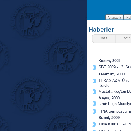
Anasayfa
Hab
Haberler
2014
2013
Kasım, 2009
SBT 2009 - 13. Sual
ardından...
Temmuz, 2009
TEXAS A&M Ünivers
Kurulu
üyeleri Biraraya Ge
Mustafa Koç'tan B
Mayıs, 2009
İzmir-Foça-Marsily
TINA Sempozyuma 
Sundu,
Şubat, 2009
TINA Kıbrıs DAÜ d
katıldı,