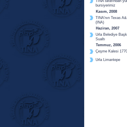
TINA tarafından yu
bursiyerimiz
Ayşe Devrim Atauz'
Kasım, 2008
TINA'nın Texas A&M
(INA)
Yönetiminde 3 kişi 
Haziran, 2007
Urla Belediye Başk
Sualtı
Araştırma Merkezi 
Temmuz, 2006
Çeşme Kalesi 1770
Holü,
Urla Limantepe
Kazıları