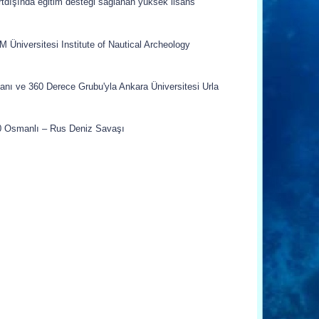
rtdışında eğitim desteği sağlanan yüksek lisans
un yeni yayınlanan kitabı,
 Üniversitesi Institute of Nautical Archeology
ile temsili INA Yönetimince tescil edildi,
anı ve 360 Derece Grubu'yla Ankara Üniversitesi Urla
Müşterek Toplantısı,
 Osmanlı – Rus Deniz Savaşı