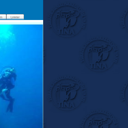
im
Linkler