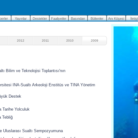
erler
Yayınlar
Destekler
Faaliyetler
Basından
Bültenler
Anı Köşesi
İletiş
2012
2011
2010
2009
tı Bilim ve Teknolojisi Toplantısı'nın
itesi INA-Sualtı Arkeoloji Enstitüs ve TINA Yönetim
ldi
üyük Destek
a Tarihe Yolculuk
Tebliğ
e Uluslarası Sualtı Sempozyumuna