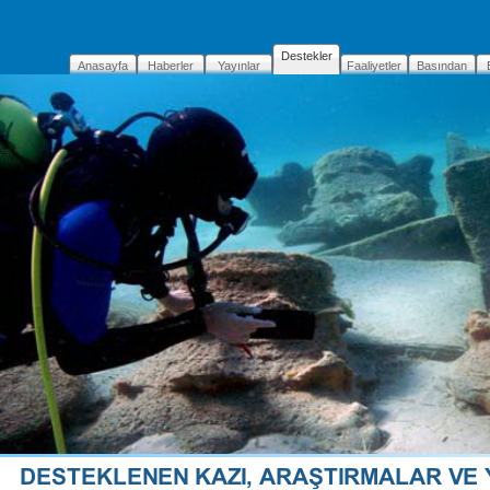
Destekler
Anasayfa
Haberler
Yayınlar
Faaliyetler
Basından