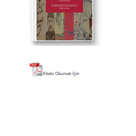
K
i
t
a
b
ı
O
k
u
m
a
k
İ
ç
i
n
T
ı
k
l
a
y
ı
n
ı
z
.