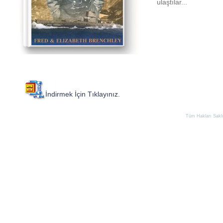
ulaştılar...
İ
n
d
i
r
m
e
k
İ
ç
i
n
T
ı
k
l
a
y
ı
n
ı
z
.
Tüm Hakları Saklıd