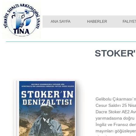
ANA SAYFA
HABERLER
FALIYE
STOKER'
Gelibolu Çıkarması´n
Cesur Saldırı 25 Nisa
Dacre Stoker AE2 Avus
yarımadasına doğru i
İngiliz ve Fransız deni
mayınları göğüsleyer