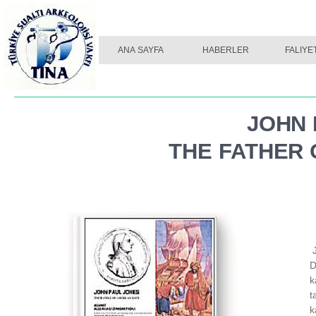
ANA SAYFA
HABERLER
FALIYE
JOHN 
THE FATHER 
J
D
k
t
k