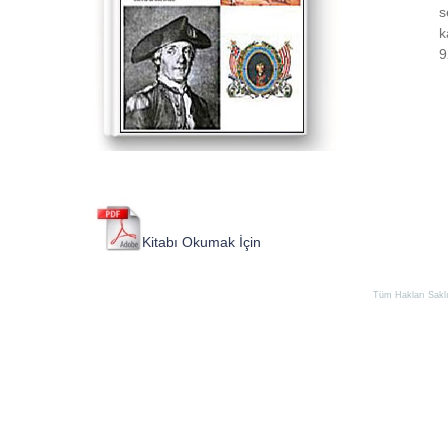
s
k
9
K
i
t
a
b
ı
O
k
u
m
a
k
İ
ç
i
n
T
ı
k
l
a
y
ı
n
ı
z
.
Tüm Hakları Saklıd