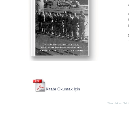
K
i
t
a
b
ı
O
k
u
m
a
k
İ
ç
i
n
T
ı
k
l
a
y
ı
n
ı
z
.
Tüm Hakları Saklıd