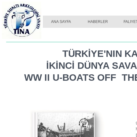
ANA SAYFA
HABERLER
FALIYE
TÜRKİYE'NIN K
İKİNCİ DÜNYA SAV
WW II U-
BOATS OFF TH