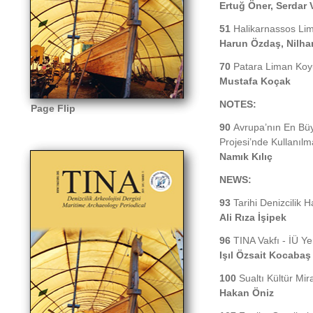
Ertuğ Öner, Serdar V
51
Halikarnassos Lim
Harun Özdaş, Nilha
70
Patara Liman Koyu
Mustafa Koçak
NOTES:
Page Flip
90
Avrupa’nın En Büy
Projesi’nde Kullanıl
Namık Kılıç
NEWS:
93
Tarihi Denizcilik 
Ali Rıza İşipek
96
TINA Vakfı -
İÜ Yen
Işıl Özsait Kocabaş
100
Sualtı Kültür Mi
Hakan Öniz