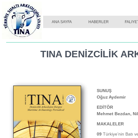
TINA DERGI SAYI 01
ANA SAYFA
HABERLER
TINA DERGI SAYI 02
FALIYE
TINA DENİZCİLİK AR
SUNUŞ
Oğuz Aydemir
EDİTÖR
Mehmet Bezdan, Nil
MAKALELER
09
Türkiye’nin Batı v