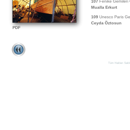
107
Fenike Gemileri
Mualla Erkurt
109
Unesco Paris Gen
Ceyda Öztosun
PDF
Tüm Hakları Saklıd