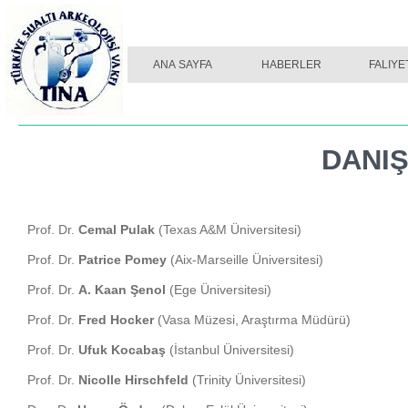
TINA DERGI SAYI 01
ANA SAYFA
HABERLER
TINA DERGI SAYI 02
FALIYE
DANI
Prof. Dr.
Cemal Pulak
(Texas A&M Üniversitesi)
Prof. Dr.
Patrice Pomey
(Aix-
Marseille Üniversitesi)
Prof. Dr.
A. Kaan Şenol
(Ege Üniversitesi)
Prof. Dr.
Fred Hocker
(Vasa Müzesi, Araştırma Müdürü)
Prof. Dr.
Ufuk Kocabaş
(İstanbul Üniversitesi)
Prof. Dr.
Nicolle Hirschfeld
(Trinity Üniversitesi)