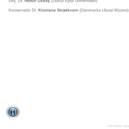
Doç. Dr.
Harun Özdaş
(Dokuz Eylül Üniversitesi)
Konservatör Dr.
Kristiane Strætkvern
(Danimarka Ulusal Müzesi)
Tüm Hakları Saklıd